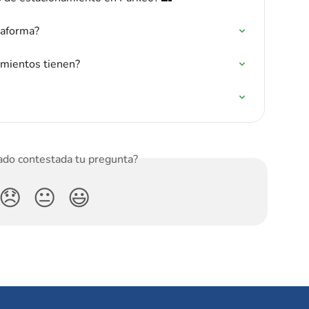
taforma?
amientos tienen?
do contestada tu pregunta?
😞
😐
😃